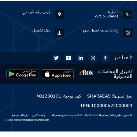
اتصل بنا
يُرجى زيارة أقرب فرع
+971 6 5694411
إجابات سريعة لحلول أسرع
مركز التحميل
تابعنا عبر
تطبيق المعاملات
المصرفية
رمز السرعة: SHARAEAS
كود توجيه: 401230101
TRN: 100000424000003
© حقوق الطبع والنشر محفوظة لبنك الشارقة. 2026. جميع الحقوق محفوظة
إشعار قانوني
بيان الخصوصية
E-Mail: enquire@bankofsharjah.com