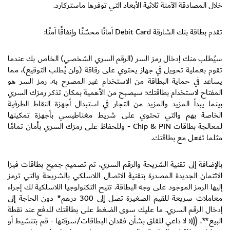
خلال المصادقة الآمنة ثلاثية الأبعاد التي توفرها ماستركارد.
تقدم بطاقة بنك الشارقة Debit Card أمانًا محسّنًا وإنفاقًا آمنًا:
سيُطلب منك إدخال رمز السر (الرقم السري الشخصي) الخاص بك عندما
تقوم بعملية تحويل في جهاز يحتوي على رقاقة (ولن يُطلب التوقيع)، مما
يساعد في حماية البطاقة من الاستخدام غير المصرح به. رمز السر هو
المفتاح لاستخدام بطاقتك؛ سيصبح من الأهمية بمكان تذكر رمزك السري
بينما يبدأ المزيد والمزيد من التجار في استبدال أجهزة النقاط الطرفية
الخاصة بهم والتي تحتوي على شريط مغناطيسي بأجهزة تمكينها
لمعالجة بطاقات Chip & PIN - وللحفاظ على رمزك السري بأمان تمامًا
مثلما تفعل مع بطاقتك.
بالإضافة إلى تقنية الشريحة والرقم السري، تم تصميم جميع بطاقات فيزا
الائتمان الجديدة المصدرة بتقنية الاتصال اللاسلكي بالشريحة والتي ترمز
إليها الرمز الموجود على وجه البطاقة. تتيح التكنولوجيا اللاسلكية لك إجراء
معاملات سريعة للقيم الصغيرة تصل إلى 300 درهم* دون الحاجة إلى
إدخال الرقم السري. ما عليك سوى الضغط على بطاقتك للدفع عند نقطة
البيع**.
لا داعي للقلق بشأن فقدان البطاقات/سرقتها - قم بتنشيط أو