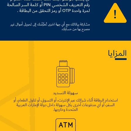
رقم التعريف الشخصي PIN أو كلمة السر الصالحة
لمرة واحدة OTP أو رمز التحقق من البطاقة .
مشاركة بياناتك مع أي جهة اخرى تُعرِّضُك إلى تحويل أموال غير
مصرح بها من حسابك.
المزايا
سهولة التسديد
استخدام البطاقة أثناء شرائك عبر الإنترنت، أو التسوق، أو تناول الطعام، أو
السفر، أو أي مدفوعات أخرى بكل سهولة داخل دولة الإمارات العربية
المتحدة وخارجها.