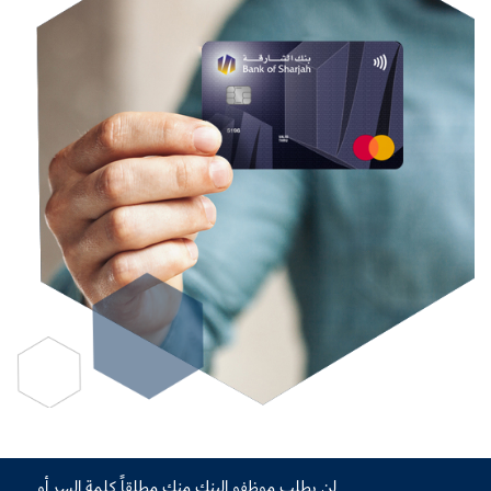
لن يطلب موظفو البنك منك مطلقاً كلمة السر أو