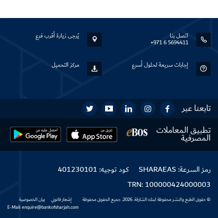
اتصل بنا
يُرجى زيارة أقرب فرع
+971 6 5694411
إجابات سريعة لحلول أسرع
مركز التحميل
تابعنا عبر
تطبيق المعاملات
المصرفية
رمز السرعة: SHARAEAS
كود توجيه: 401230101
TRN: 100000424000003
© حقوق الطبع والنشر محفوظة لبنك الشارقة. 2026. جميع الحقوق محفوظة
إشعار قانوني
بيان الخصوصية
E-Mail: enquire@bankofsharjah.com