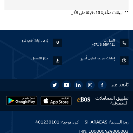
** البيانات متأخرة 15 دقيقة على الأقل
اتصل بنا
يُرجى زيارة أقرب فرع
+971 6 5694411
إجابات سريعة لحلول أسرع
مركز التحميل
تابعنا عبر
تطبيق المعاملات
المصرفية
رمز السرعة: SHARAEAS
كود توجيه: 401230101
TRN: 100000424000003