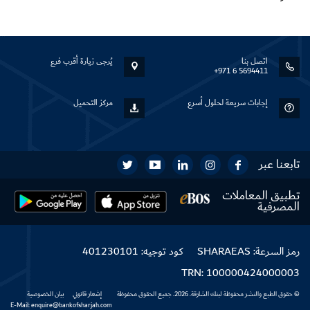
اتصل بنا
يُرجى زيارة أقرب فرع
+971 6 5694411
إجابات سريعة لحلول أسرع
مركز التحميل
تابعنا عبر
تطبيق المعاملات
المصرفية
رمز السرعة: SHARAEAS
كود توجيه: 401230101
TRN: 100000424000003
© حقوق الطبع والنشر محفوظة لبنك الشارقة. 2026. جميع الحقوق محفوظة
إشعار قانوني
بيان الخصوصية
E-Mail: enquire@bankofsharjah.com